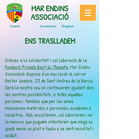
MAR ENDINS
ASSOCIACIÓ
Català
Castellano
English
ENS TRASLLADEM
Gràcies a la solidaritat i col·laboració de la
Fundació Privada Bayt al-Thaqafa,
Mar Endins
Associació disposa d'un nou local al carrer
Rector Joanico, 25 de Sant Andreu de la Barca.
Serà la nostra seu on continuarem ajudant dins
les nostres possibilitats, a totes aquelles
persones i famílies que per les seves
mancances materials o personals acudeixen a
nosaltres. Allà, escoltarem, col·laborarem i en
la mesura que puguem intentarem que ningú es
quedi sense un plat a taula o se senti escoltat i
acollit.