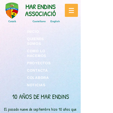
MAR ENDINS
ASSOCIACIÓ
Català
Castellano
English
INICIO
QUIENES
SOMOS
COMO LO
HACEMOS
PROYECTOS
CONTACTA
COLABORA
NOTICIAS
10 AÑOS DE MAR ENDINS
El pasado nueve de septiembre hizo 10 años que