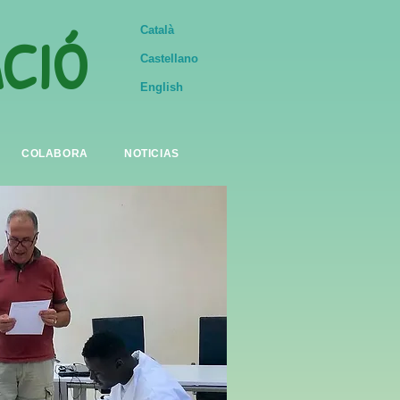
ACIÓ
Català
Castellano
English
COLABORA
NOTICIAS