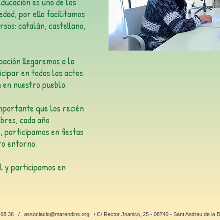
educación es uno de los
dad, por ello facilitamos
rsos: catalán, castellano,
pación llegaremos a la
icipar en todos los actos
n en nuestro pueblo.
portante que los recién
bres, cada año
, participamos en fiestas
ro entorno.
 y participamos en
2.68.36 /
associacio@marendins.org
/ C/ Rector Joanico, 25 - 08740 - Sant Andreu de la 