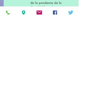
de la pandemia de la
Covidd-19 nos hemos visto
obligados a hacer un parón
como muchas otras
actividades culturales.
© Mar Endins Associació