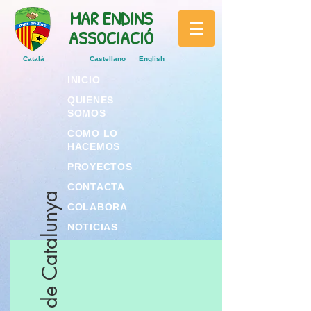
MAR ENDINS
ASSOCIACIÓ
Català
Castellano
English
INICIO
QUIENES
SOMOS
COMO LO
HACEMOS
PROYECTOS
CONTACTA
Parlament de Catalunya
COLABORA
NOTICIAS