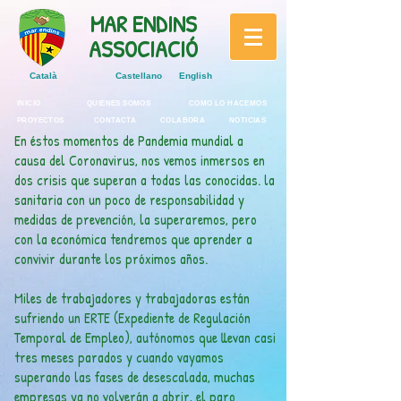
MAR ENDINS
ASSOCIACIÓ
Català
Castellano
English
INICIO
QUIENES SOMOS
COMO LO HACEMOS
PROYECTOS
CONTACTA
COLABORA
NOTICIAS
En éstos momentos de Pandemia mundial a
causa del Coronavirus, nos vemos inmersos en
dos crisis que superan a todas las conocidas. la
sanitaria con un poco de responsabilidad y
medidas de prevención, la superaremos, pero
con la económica tendremos que aprender a
convivir durante los próximos años.
Miles de trabajadores y trabajadoras están
sufriendo un ERTE (Expediente de Regulación
Temporal de Empleo), autónomos que llevan casi
tres meses parados y cuando vayamos
superando las fases de desescalada, muchas
empresas ya no volverán a abrir, el paro