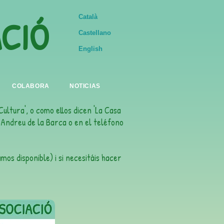
ACIÓ
Català
Castellano
English
COLABORA
NOTICIAS
ultura', o como ellos dicen 'La Casa
t Andreu de la Barca o en el teléfono
os disponible) i si necesitáis hacer