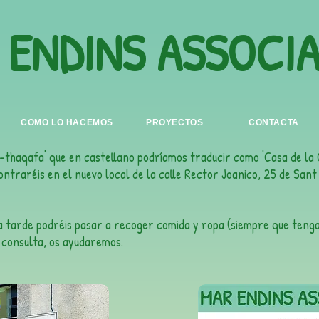
 ENDINS ASSOCI
COMO LO HACEMOS
PROYECTOS
CONTACTA
l-thaqafa' que en castellano podríamos traducir como 'Casa de la C
ontraréis en el nuevo local de la calle Rector Joanico, 25 de San
la tarde podréis pasar a recoger comida y ropa (siempre que tengam
 consulta, os ayudaremos.