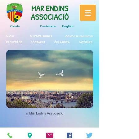
MAR ENDINS
ASSOCIACIÓ
Català
Castellano
English
INICIO
QUIENES SOMOS
COMO LO HACEMOS
PROYECTOS
CONTACTA
COLABORA
NOTICIAS
© Mar Endins Associació